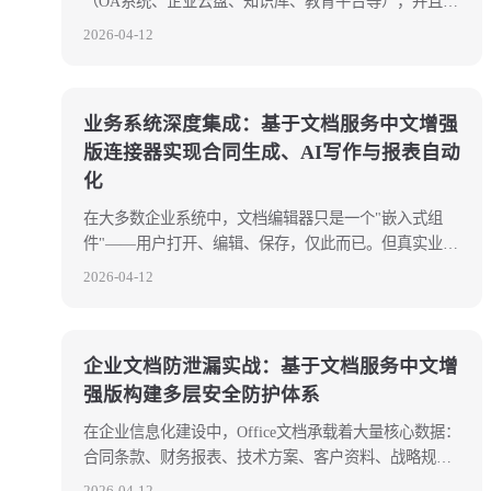
（OA系统、企业云盘、知识库、教育平台等），并且选
择了 OnlyOffice 中文增强版作为文档引擎，本文将为你
2026-04-12
提供从服务部署到业务集成的完整技术路径。 本文不会
重复官方文档的每一个配置项，而是聚焦于企业级落地
过程中最容易踩坑的环节，以及中文增强版独有
业务系统深度集成：基于文档服务中文增强
版连接器实现合同生成、AI写作与报表自动
化
在大多数企业系统中，文档编辑器只是一个"嵌入式组
件"——用户打开、编辑、保存，仅此而已。但真实业务
场景中，我们往往需要从外部系统控制文档内容： * 合
2026-04-12
同系统需要将业务数据自动填入合同模板 * AI写作系统
需要将生成的内容插入到光标位置 * 报表系统需要将统
计数据写入Excel并自动生成图表 * 审批
企业文档防泄漏实战：基于文档服务中文增
强版构建多层安全防护体系
在企业信息化建设中，Office文档承载着大量核心数据：
合同条款、财务报表、技术方案、客户资料、战略规划
等。一旦敏感文档泄漏，轻则造成商业损失，重则触犯